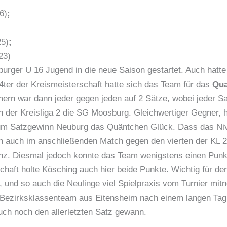
6)
;
25)
;
23)
rger U 16 Jugend in die neue Saison gestartet. Auch hatte 
 4ter der Kreismeisterschaft hatte sich das Team für das
Qua
hmern war dann jeder gegen jeden auf 2 Sätze, wobei jeder S
ten der Kreisliga 2 die SG Moosburg. Gleichwertiger Gegner,
 zum Satzgewinn Neuburg das Quäntchen Glück. Dass das Ni
dann auch im anschließenden Match gegen den vierten der KL 
renz. Diesmal jedoch konnte das Team wenigstens einen Punk
chaft holte Kösching auch hier beide Punkte. Wichtig für de
, und so auch die Neulinge viel Spielpraxis vom Turnier mi
 Bezirksklassenteam aus Eitensheim nach einem langen Tag
uch noch den allerletzten Satz gewann.