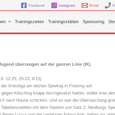
Facebook
Instagram
Email
0
ein
Trainingszeiten
Trainingsstätten
Sponsoring
Ste
Jugend überzeugen auf der ganzen Linie (IK)
19, 12:25, 25:23, 8:15)
 der Kreisliga am letzten Spieltag in Freising auf.
 gegen Kösching knapp durchgesetzt hatten, wollte man den 
3:0 nach Hause schicken. Und so war die Überraschung groß
e Tabellenzweiten mit dem Gewinn von Satz 2. Neuburgs Spie
 Beate Lucya und der verletzten Edona Arifi, ließen nix anb