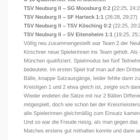
TSV Neuburg II – SG Moosburg 0:2 (
22:25, 24:2
TSV Neuburg II – SF Harteck 1:1
(26:28, 29:27)
TSV Neuburg II – TSV Kösching 0:2
(22:25, 20:
TSV Neuburg II – SV Eitensheim 1:1
(19:25, 25:
Völlig neu zusammengestellt war Team 2 der Neubu
Kirschner neue Spielerinnen ins Team geholt. Als
München qualifiziert. Spielmodus bei fünf Teilne
bedeutete. Im ersten Spiel traf man auf den Drit
Bälle, knappe Satzausgänge, leider fehlte dann
Kreisligen 1 und 2 etwa gleich ist, zeigte sich 
Wieder endeten die Sätze mit nur 2 Bällen Diffe
mitgespielt, doch wie schon bei der Kreismeisters
alle Spielerinnen gleichmäßig zum Einsatz kamen
Und so war die Freude riesig, als man gegen das
Matches erstens gut mithalten konnte und dann a