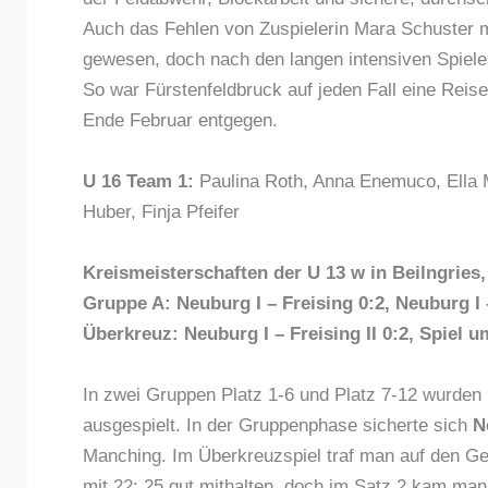
Auch das Fehlen von Zuspielerin Mara Schuster 
gewesen, doch nach den langen intensiven Spiele
So war Fürstenfeldbruck auf jeden Fall eine Reis
Ende Februar entgegen.
U 16 Team 1:
Paulina Roth, Anna Enemuco, Ella M
Huber, Finja Pfeifer
Kreismeisterschaften der U 13 w in Beilngries,
Gruppe A: Neuburg I – Freising 0:2, Neuburg I
Überkreuz: Neuburg I – Freising II 0:2, Spiel 
In zwei Gruppen Platz 1-6 und Platz 7-12 wurden i
ausgespielt. In der Gruppenphase sicherte sich
N
Manching. Im Überkreuzspiel traf man auf den Ge
mit 22: 25 gut mithalten, doch im Satz 2 kam man