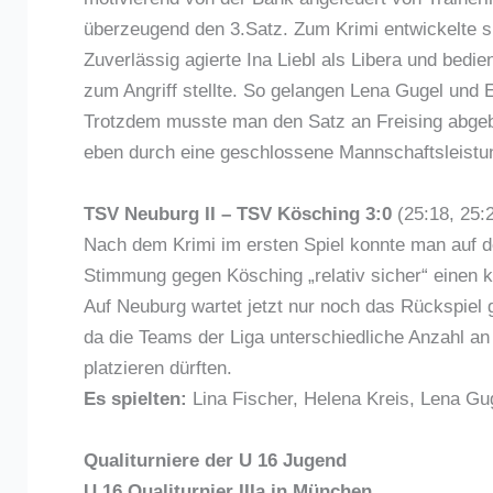
überzeugend den 3.Satz. Zum Krimi entwickelte s
Zuverlässig agierte Ina Liebl als Libera und bedie
zum Angriff stellte. So gelangen Lena Gugel und 
Trotzdem musste man den Satz an Freising abgebe
eben durch eine geschlossene Mannschaftsleistu
TSV Neuburg II – TSV Kösching 3:0
(25:18, 25:2
Nach dem Krimi im ersten Spiel konnte man auf d
Stimmung gegen Kösching „relativ sicher“ einen kl
Auf Neuburg wartet jetzt nur noch das Rückspiel
da die Teams der Liga unterschiedliche Anzahl an S
platzieren dürften.
Es spielten:
Lina Fischer, Helena Kreis, Lena Gug
Qualiturniere der U 16 Jugend
U 16 Qualiturnier IIIa in München