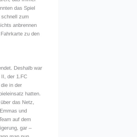
onnten das Spiel
r schnell zum
nichts anbrennen
e Fahrkarte zu den
endet. Deshalb war
II, der 1.FC
die in der
pieleinsatz hatten.
 über das Netz,
ch Emmas und
 Team auf dem
igerung, gar –
 kann man nun