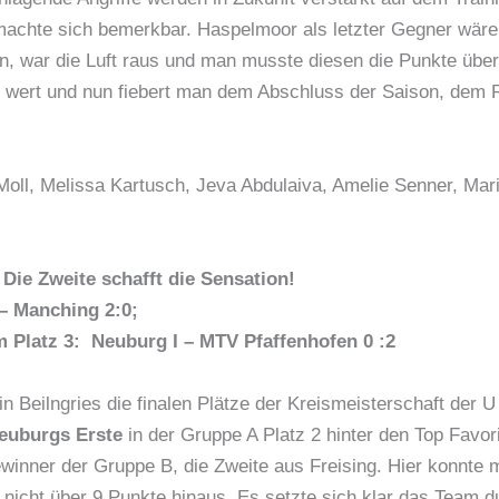
machte sich bemerkbar. Haspelmoor als letzter Gegner wäre
n, war die Luft raus und man musste diesen die Punkte über
e wert und nun fiebert man dem Abschluss der Saison, dem 
oll, Melissa Kartusch, Jeva Abdulaiva, Amelie Senner, Mari
 Die Zweite schafft die Sensation!
 – Manching 2:0;
um Platz 3: Neuburg I – MTV Pfaffenhofen 0 :2
n Beilngries die finalen Plätze der Kreismeisterschaft der 
euburgs Erste
in der Gruppe A Platz 2 hinter den Top Favori
winner der Gruppe B, die Zweite aus Freising. Hier konnte 
 nicht über 9 Punkte hinaus. Es setzte sich klar das Team 