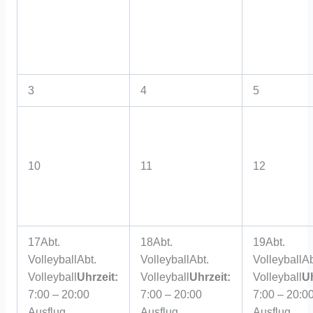
3
4
5
10
11
12
17
Abt.
18
Abt.
19
Abt.
Volleyball
Abt.
Volleyball
Abt.
Volleyball
Ab
Volleyball
Uhrzeit:
Volleyball
Uhrzeit:
Volleyball
Uh
7:00 – 20:00
7:00 – 20:00
7:00 – 20:0
Ausflug
Ausflug
Ausflug