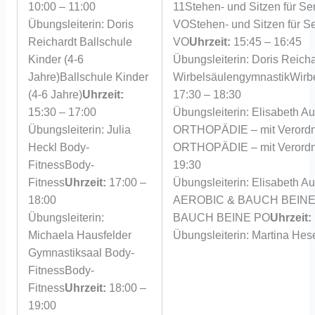
10:00 – 11:00
11
Stehen- und Sitzen für Se
Übungsleiterin: Doris
VO
Stehen- und Sitzen für S
Reichardt
Ballschule
VO
Uhrzeit:
15:45 – 16:45
Kinder (4-6
Übungsleiterin: Doris Reicha
Jahre)
Ballschule Kinder
Wirbelsäulengymnastik
Wirb
(4-6 Jahre)
Uhrzeit:
17:30 – 18:30
15:30 – 17:00
Übungsleiterin: Elisabeth 
Übungsleiterin: Julia
ORTHOPÄDIE – mit Verord
Heckl
Body-
ORTHOPÄDIE – mit Verord
Fitness
Body-
19:30
Fitness
Uhrzeit:
17:00 –
Übungsleiterin: Elisabeth 
18:00
AEROBIC & BAUCH BEINE
Übungsleiterin:
BAUCH BEINE PO
Uhrzeit:
Michaela Hausfelder
Übungsleiterin: Martina Hes
Gymnastiksaal
Body-
Fitness
Body-
Fitness
Uhrzeit:
18:00 –
19:00