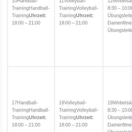
10
Handball-
11
Volleyball-
12
Wirbelsä
Training
Handball-
Training
Volleyball-
8:30 – 10:0
Training
Uhrzeit:
Training
Uhrzeit:
Übungsleite
18:00 – 21:00
18:00 – 21:00
Damenfitne
Übungsleite
17
Handball-
18
Volleyball-
19
Wirbelsä
Training
Handball-
Training
Volleyball-
8:30 – 10:0
Training
Uhrzeit:
Training
Uhrzeit:
Übungsleite
18:00 – 21:00
18:00 – 21:00
Damenfitne