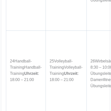
Übungsleite
24
Handball-
25
Volleyball-
26
Wirbelsä
Training
Handball-
Training
Volleyball-
8:30 – 10:0
Training
Uhrzeit:
Training
Uhrzeit:
Übungsleite
18:00 – 21:00
18:00 – 21:00
Damenfitne
Übungsleite