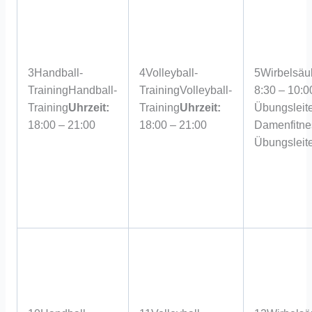
3
Handball-
4
Volleyball-
5
Wirbelsäu
Training
Handball-
Training
Volleyball-
8:30 – 10:0
Training
Uhrzeit:
Training
Uhrzeit:
Übungsleite
18:00 – 21:00
18:00 – 21:00
Damenfitne
Übungsleite