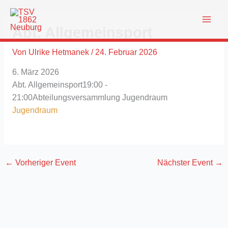
Zum
Inhalt
Abt. Allgemeinsport
springen
Von
Ulrike Hetmanek
/
24. Februar 2026
6. März 2026
Abt. Allgemeinsport
19:00 -
21:00
Abteilungsversammlung
Jugendraum
Jugendraum
←
Vorheriger Event
Nächster Event
→