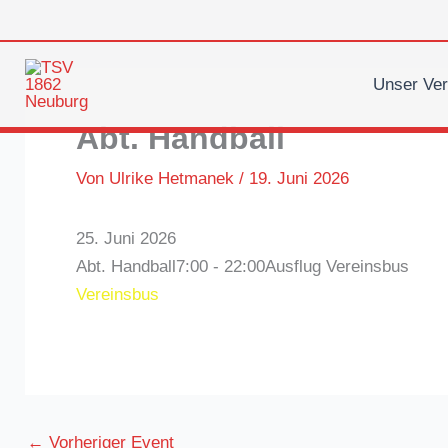
Zum
Inhalt
springen
Unser Ver
Abt. Handball
Von
Ulrike Hetmanek
/
19. Juni 2026
25. Juni 2026
Abt. Handball
7:00 - 22:00
Ausflug
Vereinsbus
Vereinsbus
←
Vorheriger Event