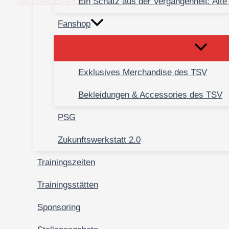
Nächster Event
→
Ein Schatz aus der Vergangenheit: Alte
Fanshop
Exklusives Merchandise des TSV
Bekleidungen & Accessories des TSV
PSG
Zukunftswerkstatt 2.0
Trainingszeiten
Trainingsstätten
Sponsoring