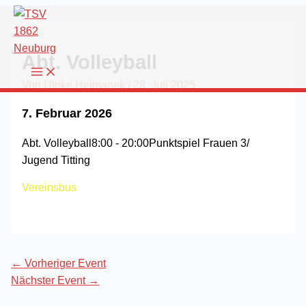
Zum
Inhalt
springen
Abt. Volleyball
Von
Ulrike Hetmanek
/
28. Juli 2025
7. Februar 2026
Abt. Volleyball
8:00 - 20:00
Punktspiel Frauen 3/
Jugend Titting
Vereinsbus
←
Vorheriger Event
Nächster Event
→