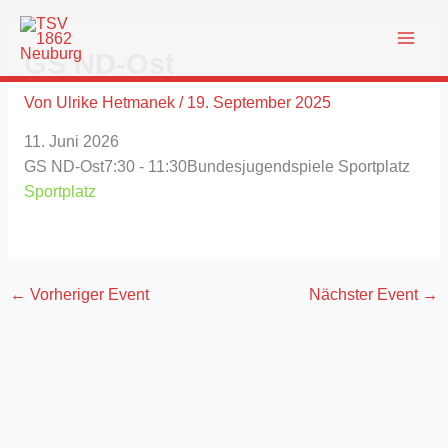
Zum
Inhalt
GS ND-Ost
springen
Von
Ulrike Hetmanek
/
19. September 2025
11. Juni 2026
GS ND-Ost
7:30 - 11:30
Bundesjugendspiele
Sportplatz
Sportplatz
←
Vorheriger Event
Nächster Event
→