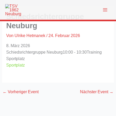
Zum
Inhalt
Schiedsrichtergruppe
springen
Neuburg
Von
Ulrike Hetmanek
/
24. Februar 2026
8. März 2026
Schiedsrichtergruppe Neuburg
10:00 - 10:30
Training
Sportplatz
Sportplatz
←
Vorheriger Event
Nächster Event
→