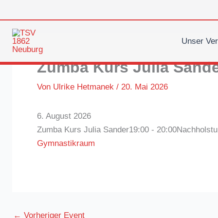
Zum
Inhalt
springen
Unser Ver
Zumba Kurs Julia Sand
Von
Ulrike Hetmanek
/
20. Mai 2026
6. August 2026
Zumba Kurs Julia Sander
19:00 - 20:00
Nachholst
Gymnastikraum
←
Vorheriger Event