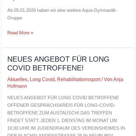
Ab 05.01.2026 haben wir eine weitere Aqua-Gymnastik-
Gruppe
Ab
Read More »
05.01.2026
haben
wir
NEUES ANGEBOT FÜR LONG
eine
COVID BETROFFENE!
weitere
Aqua-
Aktuelles
,
Long Covid
,
Rehabilitationssport
/ Von
Anja
Gymnastik-
Hofmann
Gruppe
NEUES ANGEBOT FÜR LONG COVID BETROFFENE
OFFENER GESPRÄCHSKREIS FÜR LONG-COVID-
BETROFFENE ZUM AUSTAUSCH! DAS TREFFEN
FINDET STATT: JEDEN 1. DIENSTAG IM MONAT UM
10.30 UHR IM JUGENDRAUM DES VEREINSHEIMES IN
DER FLACHSLANDENSTRASSE 25 IN NEUBURG!