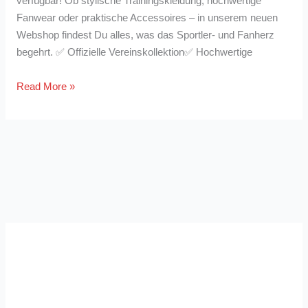
verfügbar! Ob stylische Trainingskleidung, hochwertige
Fanwear oder praktische Accessoires – in unserem neuen
Webshop findest Du alles, was das Sportler- und Fanherz
begehrt. ✅ Offizielle Vereinskollektion✅ Hochwertige
Unser
Read More »
neuer
Webshop
ist
live!