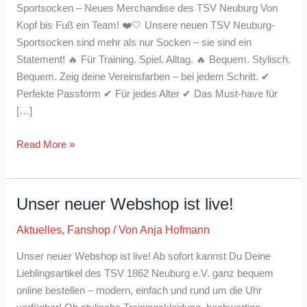
Sportsocken – Neues Merchandise des TSV Neuburg Von
Kopf bis Fuß ein Team! ❤️🤍 Unsere neuen TSV Neuburg-
Sportsocken sind mehr als nur Socken – sie sind ein
Statement! 🔥 Für Training. Spiel. Alltag. 🔥 Bequem. Stylisch.
Bequem. Zeig deine Vereinsfarben – bei jedem Schritt. ✔
Perfekte Passform ✔ Für jedes Alter ✔ Das Must-have für
[…]
Sportsocken
Read More »
–
Neues
Merchandise
Unser neuer Webshop ist live!
des
Aktuelles
,
Fanshop
/ Von
Anja Hofmann
TSV
Neuburg
Unser neuer Webshop ist live! Ab sofort kannst Du Deine
Lieblingsartikel des TSV 1862 Neuburg e.V. ganz bequem
online bestellen – modern, einfach und rund um die Uhr